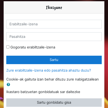
Joan eduki nagusira zuzenean
Ikasgune
Erabiltzaile-izena
Pasahitza
Gogoratu erabiltzaile-izena
Sartu
Zure erabiltzaile-izena edo pasahitza ahaztu duzu?
Cookie-ak gaituta izan behar dituzu zure nabigatzailean
Ikastaro batzuetan gonbidatuak sar daitezke
Sartu gonbidatu gisa